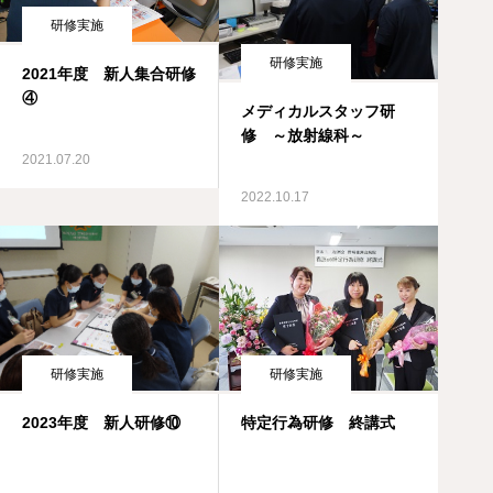
研修実施
研修実施
2021年度 新人集合研修
④
メディカルスタッフ研
修 ～放射線科～
2021.07.20
2022.10.17
研修実施
研修実施
2023年度 新人研修⑩
特定行為研修 終講式