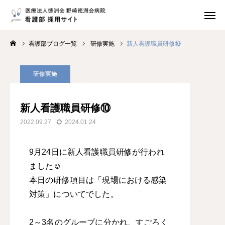
応募・問合せ・資料請求
地図・アクセス
看護部ブログ一覧
研修実施
新人看護職員研修⑩
Instagram
トップページ
研修実施
当院について
新人看護職員研修⑩
研修制度
2022.09.27
2024.01.24
先輩の声
9月24日に新人看護職員研修が行われ
ました☺
福利厚生・各種制度
本日の研修項目は「現場における感染
募集要項
対策」についてでした。
看護部情報
2～3名のグループに分かれ、すごろく