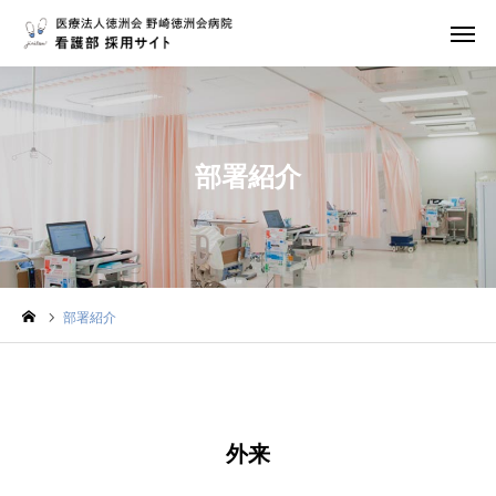
応募・問合せ・資料請求
地図・アクセス
Instagram
トップページ
部署紹介
当院について
研修制度
先輩の声
部署紹介
福利厚生・各種制度
募集要項
外来
看護部情報