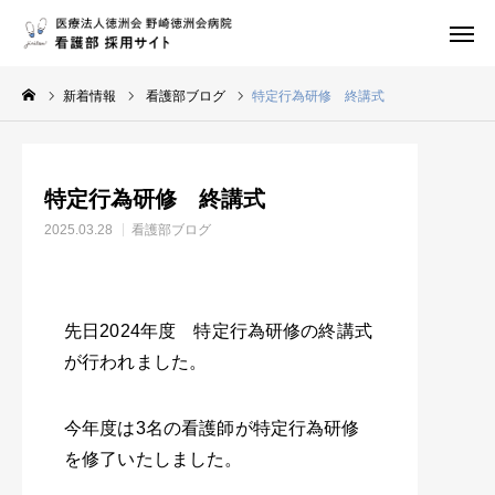
応募・問合せ・資料請求
地図・アクセス
新着情報
看護部ブログ
特定行為研修 終講式
Instagram
トップページ
特定行為研修 終講式
当院について
2025.03.28
看護部ブログ
研修制度
先輩の声
先日2024年度 特定行為研修の終講式
が行われました。
福利厚生・各種制度
募集要項
今年度は3名の看護師が特定行為研修
を修了いたしました。
看護部情報