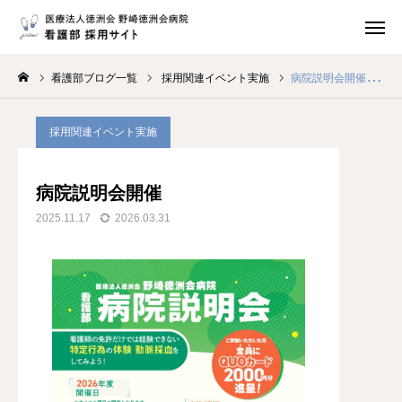
応募・問合せ・資料請求
地図・アクセス
看護部ブログ一覧
採用関連イベント実施
病院説明会開催
Instagram
トップページ
採用関連イベント実施
当院について
病院説明会開催
研修制度
2025.11.17
2026.03.31
先輩の声
福利厚生・各種制度
募集要項
看護部情報